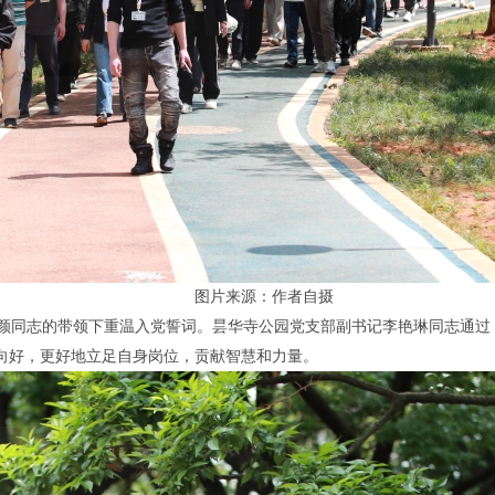
图片来源：作者自摄
颜同志的带领下重温入党誓词。昙华寺公园党支部副书记李艳琳同志通过
向好，更好地立足自身岗位，贡献智慧和力量。