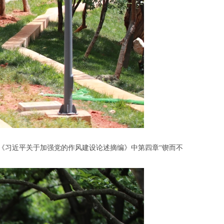
《习近平关于加强党的作风建设论述摘编》中第四章“锲而不