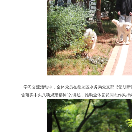
学习交流活动中，全体党员在盘龙区水务局党支部书记胡新
舍落实中央八项规定精神”的讲述，推动全体党员同志作风持