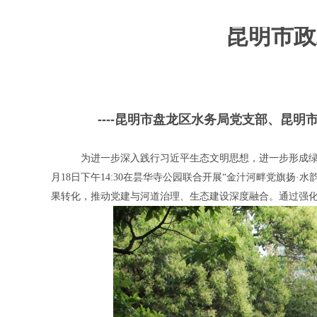
昆明市政
----昆明市盘龙区水务局党支部、
为进一步深入践行习近平生态文明思想，进一步形成绿美
月18日下午14:30在昙华寺公园联合开展“金汁河畔党旗
果转化，推动党建与河道治理、生态建设深度融合。通过强