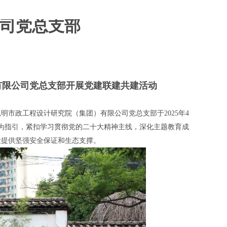
司党总支部
有限公司党总支部开展党建联建共建活动
市政工程设计研究院（集团）有限公司党总支部于2025年4
思想为指引，紧扣学习贯彻党的二十大精神主线，深化主题教育成
设提供坚强安全保证和生态支撑。